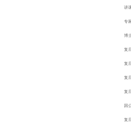
讲
专
博
复
复
复
复
因
复